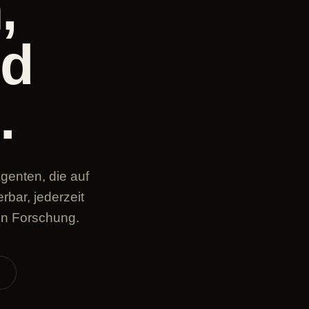
,
nd
.
genten, die auf
bar, jederzeit
en Forschung.