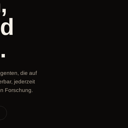
,
nd
.
genten, die auf
bar, jederzeit
en Forschung.