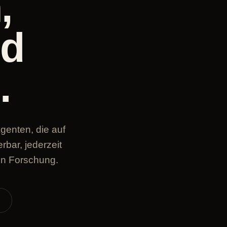
,
nd
.
genten, die auf
bar, jederzeit
en Forschung.