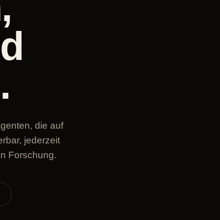
,
nd
.
genten, die auf
bar, jederzeit
en Forschung.